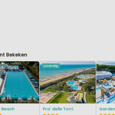
nt Bekeken
Levendig
u Beach
Pra' delle Torri
Garden