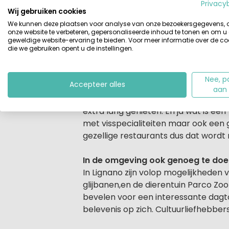
Beschrijving
Viersterren camping Pino Mare heeft 
Privacy
Wij gebruiken cookies
goudgele zandstrand van de Adriatis
We kunnen deze plaatsen voor analyse van onze bezoekersgegevens,
kampeerplekken en je privacy op de
onze website te verbeteren, gepersonaliseerde inhoud te tonen en om u
kun je volop genieten van het mooi
geweldige website-ervaring te bieden. Voor meer informatie over de co
die we gebruiken opent u de instellingen.
Verder kun je natuurlijk optimaal r
Volop actie en relaxmomenten op 
Nee, p
Accepteer alles
De ruime opzet van de camping zorg
aan
animatieteam
allerlei uitdagende 
extra lang genieten. En ja wat is ee
met visspecialiteiten maar ook een g
gezellige restaurants dus dat wordt
In de omgeving ook genoeg te doen
In Lignano zijn volop mogelijkheden 
glijbanen,en de dierentuin Parco Zo
bevelen voor een interessante dagt
belevenis op zich. Cultuurliefhebber