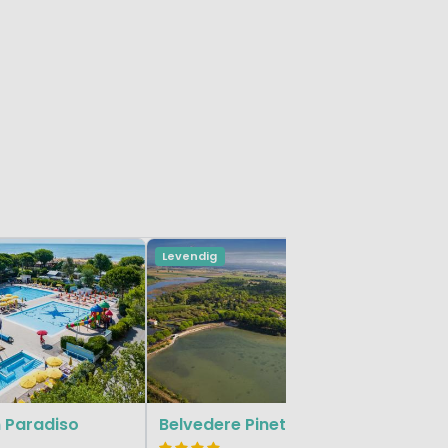
Levendig
Village 
 Paradiso
Belvedere Pineta