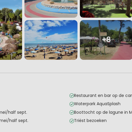
+8
Restaurant en bar op de c
Waterpark AquaSplash
ei/half sept.
Boottocht op de lagune in 
mei/half sept.
Triëst bezoeken