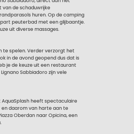
ano Sabbiadoro, direct aan het
t van de schaduwrijke
strandparasols huren. Op de camping
part peuterbad met een glijbaantje.
uze uit diverse massages.
 te spelen. Verder verzorgt het
ok in de avond geopend dus dat is
eb je de keuze uit een restaurant
 Lignano Sabbiadoro zijn vele
rk AquaSplash heeft spectaculaire
ar en daarom van harte aan te
Piazza Oberdan naar Opicina, een
.