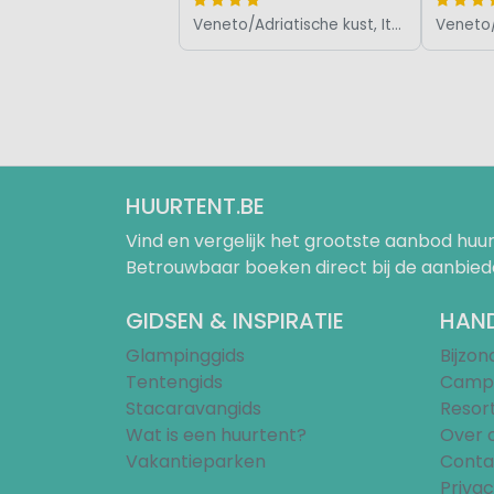
Veneto/Adriatische kust, Italië
HUURTENT.BE
Vind en vergelijk het grootste aanbod h
Betrouwbaar boeken direct bij de aanbied
GIDSEN & INSPIRATIE
HAND
Glampinggids
Bijzo
Tentengids
Campi
Stacaravangids
Resor
Wat is een huurtent?
Over 
Vakantieparken
Conta
Privac