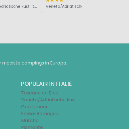
Veneto/Adriatische kust, Italië
Veneto/Adriatische kust, Italië
 mooiste campings in Europa.
POPULAIR IN ITALIË
Toscane en Elba
Veneto/Adriatische kust
Gardameer
Emilia-Romagna
Marche
Piemonte