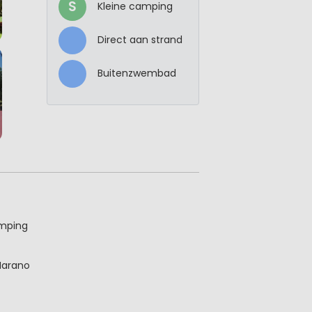
S
Kleine camping
Direct aan strand
Buitenzwembad
amping
Marano