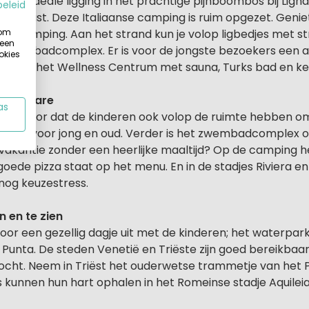
een ideale ligging in het prachtige pijnboombos bij Lign
beleid
che kust. Deze Italiaanse camping is ruim opgezet. Genie
 om
ze camping. Aan het strand kun je volop ligbedjes met 
 een
e zwembadcomplex. Er is voor de jongste bezoekers een a
okies
elaxen in het Wellness Centrum met sauna, Turks bad en ke
Pino Mare
as
t ervoor dat de kinderen ook volop de ruimte hebben om
spellen voor jong en oud. Verder is het zwembadcomplex o
n vakantie zonder een heerlijke maaltijd? Op de camping h
oede pizza staat op het menu. En in de stadjes Riviera en
 nog keuzestress.
 en te zien
voor een gezellig dagje uit met de kinderen; het waterpa
o Punta. De steden Venetië en Triëste zijn goed bereikba
ocht. Neem in Triëst het ouderwetse trammetje van het 
s kunnen hun hart ophalen in het Romeinse stadje Aquileia