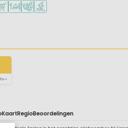
onge kinderen
kheden om te sporten
schikbaar
ampingwinkel/Supermarkt
Restaurant of pizzeria
Animatieprogramma
Watersportfaciliteiten
fo »
o
Kaart
Regio
Beoordelingen