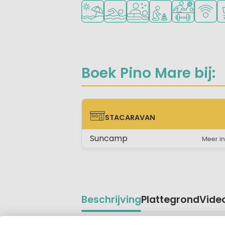
Ligt bij strand en zee
Openlucht zwembad
Wellnessfaciliteiten
Aanbevolen voor j
Veel mogelij
WiFi be
C
Boek Pino Mare bij:
STACARAVAN
STACARAVAN
Suncamp
Meer in
Beschrijving
Plattegrond
Vide