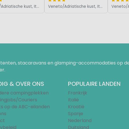
Veneto/Adriatische kust, Italië
Veneto/Adriatische kust, Italië
uurtenten, stacaravans en glamping-accommodaties op de
er.
IG & OVER ONS
POPULAIRE LANDEN
ndere campingplekken
Frankrijk
ngjobs/Couriers
Italië
ts op de ABC-eilanden
Kroatië
ons
Spanje
ct
Nederland
ybeleid
Duitsland