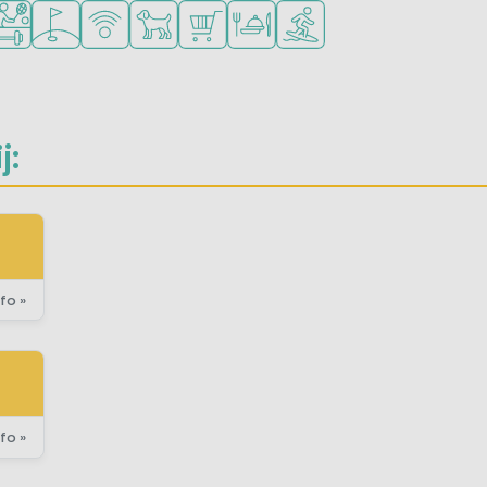
ad
iteiten
len voor jonge kinderen
el mogelijkheden om te sporten
Golfbaan in de buurt
WiFi beschikbaar
Huisdieren toegestaan
Campingwinkel/Supermarkt
Restaurant of pizzeria
Watersportfaciliteiten
j:
fo »
fo »