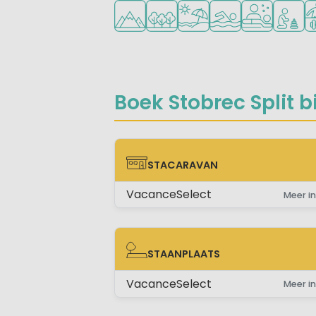
Ligt in de heuvels/bergen
Ligt in een bosrijke omgeving
Ligt bij strand en zee
Openlucht zwemb
Wellnessfacil
Aanbevo
Ve
Boek Stobrec Split bi
STACARAVAN
STACARAVAN
VacanceSelect
Meer in
STAANPLAATS
STAANPLAATS
VacanceSelect
Meer in