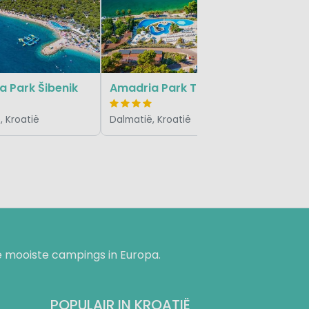
Dalmatië,
 Park Šibenik
Amadria Park Trogir
, Kroatië
Dalmatië, Kroatië
 mooiste campings in Europa.
POPULAIR IN KROATIË