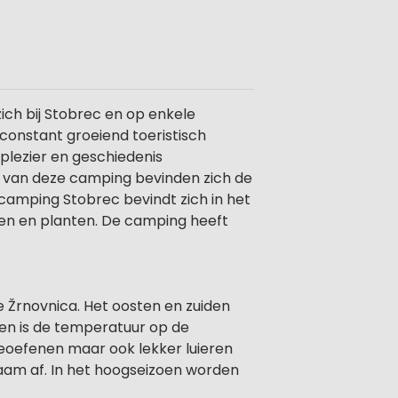
ich bij Stobrec en op enkele
constant groeiend toeristisch
lezier en geschiedenis
nd van deze camping bevinden zich de
camping Stobrec bevindt zich in het
en en planten. De camping heeft
e Žrnovnica. Het oosten en zuiden
 en is de temperatuur op de
oefenen maar ook lekker luieren
zaam af. In het hoogseizoen worden