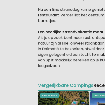
Na een fijne stranddag kun je genie
restaurant
. Verder ligt het centrum
barretjes.
Een heerlijke strandvakantie maar 
Als je op zoek bent naar rust, ontsp
natuur zijn al snel onweerstaanbaar.
in Dalmatië te bezoeken, ofwel doo
eigen gelegenheid een tocht te mak
van Split makkelijk bereiken op je h
laagseizoen.
Vergelijkbare Campings
Rece
Zen & Rust
Zen & R