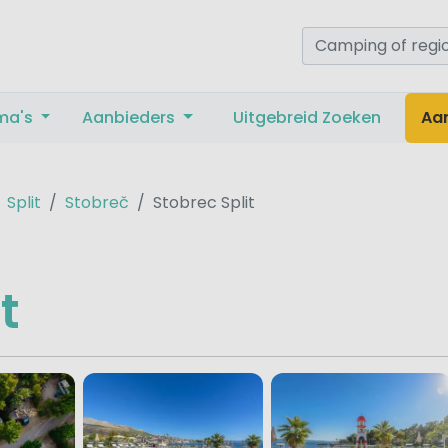
ma's
Aanbieders
Uitgebreid Zoeken
Aa
Split
Stobreč
Stobrec Split
t