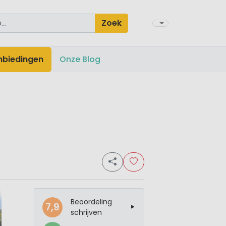
Zoek
nbiedingen
Onze Blog
Beoordeling
7,9
schrijven