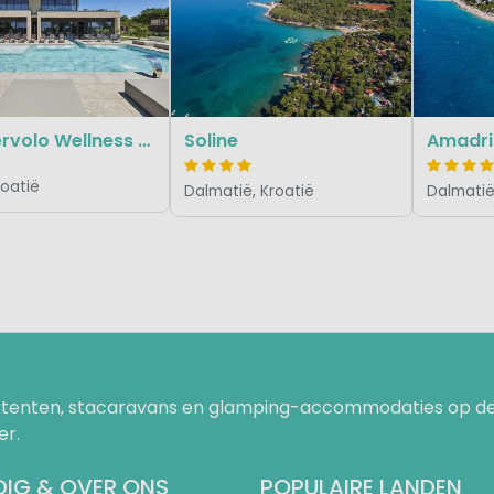
San Servolo Wellness camping & Resort
Soline
Amadria
Kroatië
Dalmatië, Kroatië
Dalmatië
uurtenten, stacaravans en glamping-accommodaties op de
er.
IG & OVER ONS
POPULAIRE LANDEN