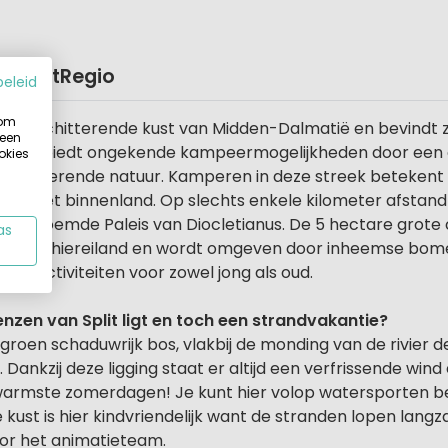
o
Kaart
Regio
beleid
 om
n de schitterende kust van Midden-Dalmatië en bevindt z
 een
almatië biedt ongekende kampeermogelijkheden door een 
okies
chitterende natuur. Kamperen in deze streek betekent p
 of in het binnenland. Op slechts enkele kilometer afsta
et beroemde Paleis van Diocletianus. De 5 hectare grote 
as
p een schiereiland en wordt omgeven door inheemse bom
erse activiteiten voor zowel jong als oud.
nzen van Split ligt en toch een strandvakantie?
roen schaduwrijk bos, vlakbij de monding van de rivier d
ankzij deze ligging staat er altijd een verfrissende wind
armste zomerdagen! Je kunt hier volop watersporten be
 kust is hier kindvriendelijk want de stranden lopen lang
oor het animatieteam.