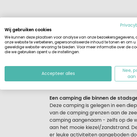
Beschrijving
Plattegrond
Vide
Privacy
Wij gebruiken cookies
Beschrijving
We kunnen deze plaatsen voor analyse van onze bezoekersgegevens,
Viersterren camping Stobrec ligt aa
onze website te verbeteren, gepersonaliseerde inhoud te tonen en om u
kilometers ten oosten van Split. D
geweldige website-ervaring te bieden. Voor meer informatie over de co
die we gebruiken opent u de instellingen.
aanbod, een aangenaam klimaat en s
combineren, of het nu aan de zee is
opgravingen van Salona en vind je h
Nee, p
Accepteer alles
hart van het prachtige Dalmatië o
aan
goede faciliteiten en organiseert div
Een camping die binnen de stadsge
Deze camping is gelegen in een diepg
van de camping grenzen aan de zee. D
camping aangenaam - zelfs op de w
aan het mooie kiezel/zandstrand. De
er leuke activiteiten aangeboden d