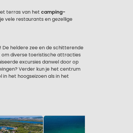
het terras van het
camping-
je vele restaurants en gezellige
s! De heldere zee en de schitterende
 om diverse toeristische attracties
iseerde excursies danwel door op
wingen? Verder kun je het centrum
 in het hoogseizoen als in het
Levendig
Zaton Ho