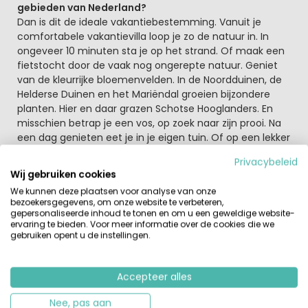
gebieden van Nederland?
Dan is dit de ideale vakantiebestemming. Vanuit je
comfortabele vakantievilla loop je zo de natuur in. In
ongeveer 10 minuten sta je op het strand. Of maak een
fietstocht door de vaak nog ongerepte natuur. Geniet
van de kleurrijke bloemenvelden. In de Noordduinen, de
Helderse Duinen en het Mariëndal groeien bijzondere
planten. Hier en daar grazen Schotse Hooglanders. En
misschien betrap je een vos, op zoek naar zijn prooi. Na
een dag genieten eet je in je eigen tuin. Of op een lekker
terras, een paar kilometer verderop in Den Helder.
Privacybeleid
Wij gebruiken cookies
Het Noord-Hollandse vakantiegevoel
We kunnen deze plaatsen voor analyse van onze
Dát is nou zo leuk aan de kop van Noord-Holland: het is
bezoekersgegevens, om onze website te verbeteren,
er niet zo druk. Hier kun je onthaasten, het echte
gepersonaliseerde inhoud te tonen en om u een geweldige website-
vakantiegevoel krijgen. Niet dat er niks te beleven valt,
ervaring te bieden. Voor meer informatie over de cookies die we
gebruiken opent u de instellingen.
integendeel. Den Helder is een gezellige stad met tal van
terrassen, winkels en leuke musea. Zin in een dagje
Texel? Pak de boot vanuit Den Helder, het is maar 20
Accepteer alles
minuten varen. Je maakt je vakantie dus zo rustig of
druk als je zelf wilt. En elke avond wacht je villa weer op
Nee, pas aan