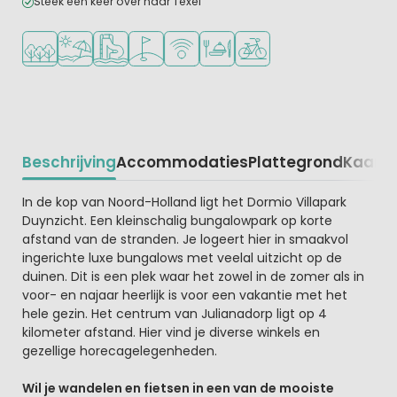
Steek een keer over naar Texel
Ligt in een bosrijke omgeving
Ligt bij strand en zee
Zwemparadijs of waterpark
Golfbaan in de buurt
WiFi beschikbaar
Restaurant of pizzeria
Fietsverhuur
Beschrijving
Accommodaties
Plattegrond
Kaart
R
Beschrijving
In de kop van Noord-Holland ligt het Dormio Villapark
Duynzicht. Een kleinschalig bungalowpark op korte
afstand van de stranden. Je logeert hier in smaakvol
ingerichte luxe bungalows met veelal uitzicht op de
duinen. Dit is een plek waar het zowel in de zomer als in
voor- en najaar heerlijk is voor een vakantie met het
hele gezin. Het centrum van Julianadorp ligt op 4
kilometer afstand. Hier vind je diverse winkels en
gezellige horecagelegenheden.
Wil je wandelen en fietsen in een van de mooiste