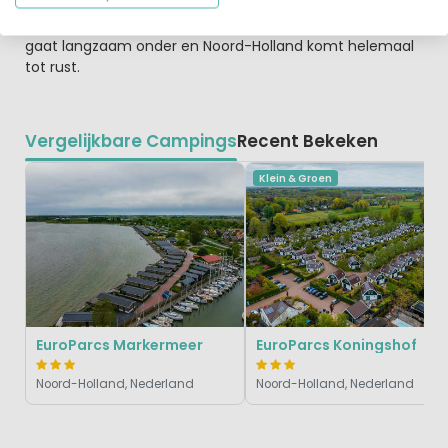
je. Daar geniet je van een drankje op je terras. Misschien
nog even de sauna in of een film kijken op TV. De zon
gaat langzaam onder en Noord-Holland komt helemaal
tot rust.
Vergelijkbare Campings
Recent Bekeken
Klein & Groen
EuroParcs Markermeer
EuroParcs Koningshof
Noord-Holland, Nederland
Noord-Holland, Nederland