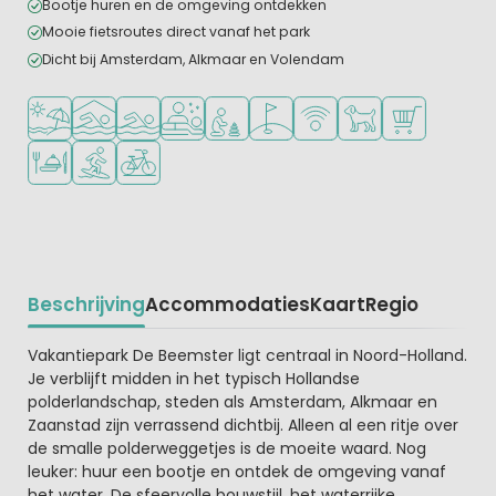
Bootje huren en de omgeving ontdekken
Mooie fietsroutes direct vanaf het park
Dicht bij Amsterdam, Alkmaar en Volendam
Ligt bij strand en zee
Overdekt zwembad
Openlucht zwembad
Wellnessfaciliteiten
Aanbevolen voor jonge kinderen
Golfbaan in de buurt
WiFi beschikbaar
Huisdieren toegesta
Campingwinke
Restaurant of pizzeria
Watersportfaciliteiten
Fietsverhuur
Beschrijving
Accommodaties
Kaart
Regio
Beschrijving
Vakantiepark De Beemster ligt centraal in Noord-Holland.
Je verblijft midden in het typisch Hollandse
polderlandschap, steden als Amsterdam, Alkmaar en
Zaanstad zijn verrassend dichtbij. Alleen al een ritje over
de smalle polderweggetjes is de moeite waard. Nog
leuker: huur een bootje en ontdek de omgeving vanaf
het water. De sfeervolle bouwstijl, het waterrijke