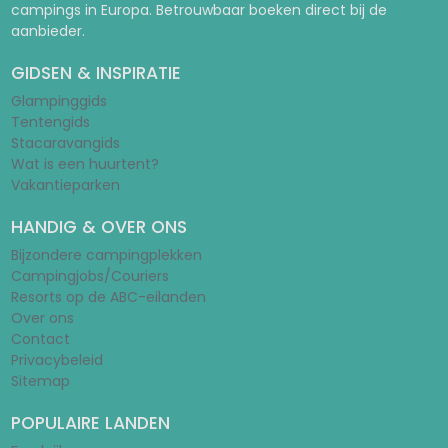
campings in Europa. Betrouwbaar boeken direct bij de
aanbieder.
GIDSEN & INSPIRATIE
Glampinggids
Tentengids
Stacaravangids
Wat is een huurtent?
Vakantieparken
HANDIG & OVER ONS
Bijzondere campingplekken
Campingjobs/Couriers
Resorts op de ABC-eilanden
Over ons
Contact
Privacybeleid
Sitemap
POPULAIRE LANDEN