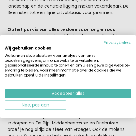
landschap en de centrale ligging maken vakantiepark De
Beemster tot een fijne uitvalsbasis voor gezinnen.
Op het park is van alles te doen voor jong en oud
Is het mooi weer, dan is het
buitenbad
met ligweide een
heerlijke plek om samen te genieten. Zit het weer even
Privacybeleid
Wij gebruiken cookies
niet mee, dan biedt het
binnenbad
uitkomst en kun je
ook ontspannen in
de wellness
. Kinderen vermaken zich
We kunnen deze plaatsen voor analyse van onze
bezoekersgegevens, om onze website te verbeteren,
in de speeltuin of bij de kinderboerderij, terwijl oudere
gepersonaliseerde inhoud te tonen en om u een geweldige website-
kinderen en ouders terechtkunnen op
de tennisbaan
of
ervaring te bieden. Voor meer informatie over de cookies die we
een van de sportvelden. Ook voor een hapje en drankje
gebruiken opent u de instellingen.
zit je goed in
het gezellige restaurant
. De omgeving
verkennen? Spring op de fiets, want er zijn volop mooie
routes.
Accepteer alles
Nee, pas aan
Rondom het vakantiepark kijk je uit over het weidse,
karakteristieke polderlandschap van De Beemster
In dorpen als De Rijp, Middenbeemster en Driehuizen
proef je nog altijd de sfeer van vroeger. Ook de molens
van de Schermer en historische plaatsen als Hoorn,