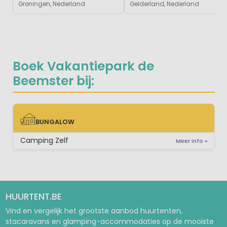
Groningen, Nederland
Gelderland, Nederland
Boek Vakantiepark de
Beemster bij:
BUNGALOW
BUNGALOW
Camping Zelf
Meer info »
HUURTENT.BE
Vind en vergelijk het grootste aanbod huurtenten,
stacaravans en glamping-accommodaties op de mooiste