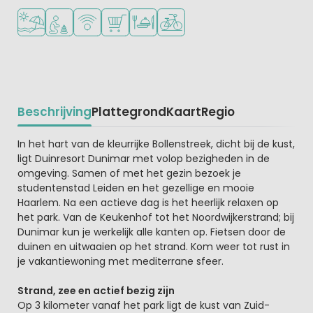
Ligt bij strand en zee
Aanbevolen voor jonge kinderen
WiFi beschikbaar
Campingwinkel/Supermarkt
Restaurant of pizzeria
Fietsverhuur
Beschrijving
Plattegrond
Kaart
Regio
Beschrijving
In het hart van de kleurrijke Bollenstreek, dicht bij de kust,
ligt Duinresort Dunimar met volop bezigheden in de
omgeving. Samen of met het gezin bezoek je
studentenstad Leiden en het gezellige en mooie
Haarlem. Na een actieve dag is het heerlijk relaxen op
het park. Van de Keukenhof tot het Noordwijkerstrand; bij
Dunimar kun je werkelijk alle kanten op. Fietsen door de
duinen en uitwaaien op het strand. Kom weer tot rust in
je vakantiewoning met mediterrane sfeer.
Strand, zee en actief bezig zijn
Op 3 kilometer vanaf het park ligt de kust van Zuid-