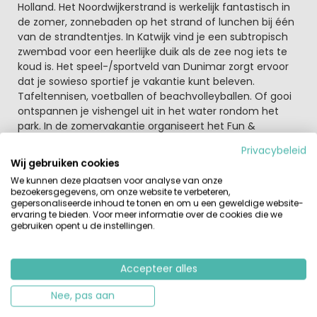
Holland. Het Noordwijkerstrand is werkelijk fantastisch in
de zomer, zonnebaden op het strand of lunchen bij één
van de strandtentjes. In Katwijk vind je een subtropisch
zwembad voor een heerlijke duik als de zee nog iets te
koud is. Het speel-/sportveld van Dunimar zorgt ervoor
dat je sowieso sportief je vakantie kunt beleven.
Tafeltennisen, voetballen of beachvolleyballen. Of gooi
ontspannen je vishengel uit in het water rondom het
park. In de zomervakantie organiseert het Fun &
Entertainment-team allerlei leuke activiteiten.
Privacybeleid
Wij gebruiken cookies
Kindvriendelijk, dacht het wel!
We kunnen deze plaatsen voor analyse van onze
Met de skelter racen over het park, springen op de
bezoekersgegevens, om onze website te verbeteren,
airtrampoline en klimmen en klauteren in de speeltuin.
gepersonaliseerde inhoud te tonen en om u een geweldige website-
Samen een balletje trappen op het sportveld, op deze
ervaring te bieden. Voor meer informatie over de cookies die we
gebruiken opent u de instellingen.
manier wordt het de allerleukste vakantie!
Bestel je boodschappen vooraf online en bij aankomst
Accepteer alles
staan ze voor de gasten klaar in de accommodatie.
Gezellig gourmetten in de bungalow of om de hoek van
Nee, pas aan
het park dineren bij Café-Restaurant De Ruigenhoek. Of