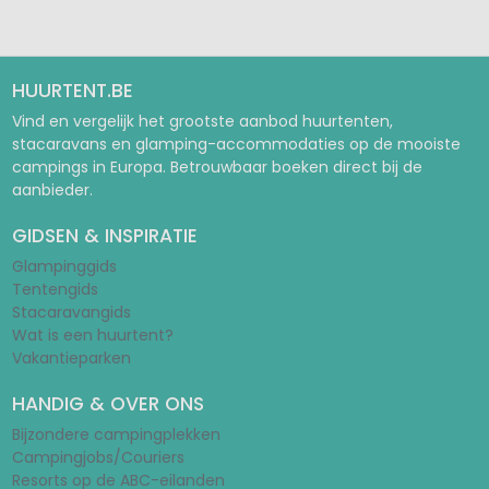
HUURTENT.BE
Vind en vergelijk het grootste aanbod huurtenten,
stacaravans en glamping-accommodaties op de mooiste
campings in Europa. Betrouwbaar boeken direct bij de
aanbieder.
GIDSEN & INSPIRATIE
Glampinggids
Tentengids
Stacaravangids
Wat is een huurtent?
Vakantieparken
HANDIG & OVER ONS
Bijzondere campingplekken
Campingjobs/Couriers
Resorts op de ABC-eilanden