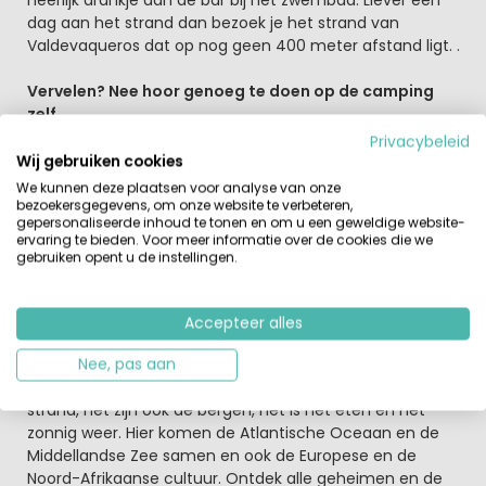
heerlijk drankje aan de bar bij het zwembad. Liever een
dag aan het strand dan bezoek je het strand van
Valdevaqueros dat op nog geen 400 meter afstand ligt. .
Vervelen? Nee hoor genoeg te doen op de camping
zelf
Wil jij graag de dag sportief beginnen doe dan zeker een
Privacybeleid
keer mee aan een zumba-les of een van de
Wij gebruiken cookies
yogacursussen. Ook zijn er diverse sportvelden op het
We kunnen deze plaatsen voor analyse van onze
campingterrein. Verder biedt het restaurant op de
bezoekersgegevens, om onze website te verbeteren,
gepersonaliseerde inhoud te tonen en om u een geweldige website-
camping een gevarieerde kaart met allerlei lokale en
ervaring te bieden. Voor meer informatie over de cookies die we
regionale specialiteiten. Op het terrein van Taïga Tarifa
gebruiken opent u de instellingen.
Punta Paloma is ook een kleine supermarkt voor de
dagelijkse boodschappen zodat je ook zelf een lekkere
maaltijd kunt bereiden.
Accepteer alles
Zon, zee, strand en nog veel meer
Nee, pas aan
De kust van Tarifa betekent niet alleen een hagelwit
strand, het zijn ook de bergen, het is het eten en het
zonnig weer. Hier komen de Atlantische Oceaan en de
Middellandse Zee samen en ook de Europese en de
Noord-Afrikaanse cultuur. Ontdek alle geheimen en de