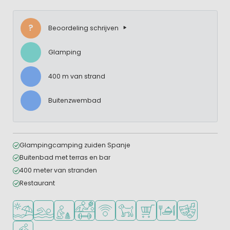
?
Beoordeling schrijven
Glamping
400 m van strand
Buitenzwembad
Glampingcamping zuiden Spanje
Buitenbad met terras en bar
400 meter van stranden
Restaurant
Ligt bij strand en zee
Openlucht zwembad
Aanbevolen voor jonge kinderen
Veel mogelijkheden om te sporten
WiFi beschikbaar
Huisdieren toegestaan
Campingwinkel/Supermar
Restaurant of pizzer
Animatieprog
Watersportfaciliteiten