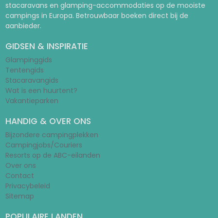
stacaravans en glamping-accommodaties op de mooiste
campings in Europa. Betrouwbaar boeken direct bij de
aanbieder.
GIDSEN & INSPIRATIE
Glampinggids
Tentengids
Stacaravangids
Wat is een huurtent?
Vakantieparken
HANDIG & OVER ONS
Bijzondere campingplekken
Campingjobs/Couriers
Resorts op de ABC-eilanden
Over ons
Contact
Privacybeleid
Sitemap
POPULAIRE LANDEN