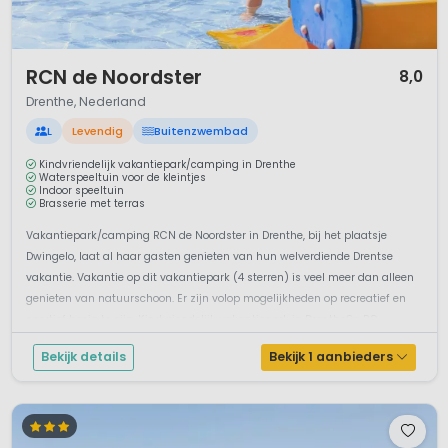
1 / 12
RCN de Noordster
8,0
Drenthe, Nederland
L
Levendig
Buitenzwembad
Kindvriendelijk vakantiepark/camping in Drenthe
Waterspeeltuin voor de kleintjes
Indoor speeltuin
Brasserie met terras
Vakantiepark/camping RCN de Noordster in Drenthe, bij het plaatsje
Dwingelo, laat al haar gasten genieten van hun welverdiende Drentse
vakantie. Vakantie op dit vakantiepark (4 sterren) is veel meer dan alleen
genieten van natuurschoon. Er zijn volop mogelijkheden op recreatief en
sportief bezig te zijn. Kindvriendelijk vakantiepark in DrentheOp RC...
Bekijk details
Bekijk 1 aanbieders