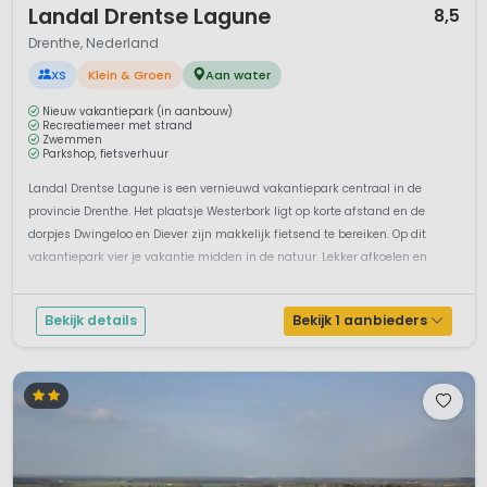
Landal Drentse Lagune
8,5
Drenthe, Nederland
XS
Klein & Groen
Aan water
Nieuw vakantiepark (in aanbouw)
Recreatiemeer met strand
Zwemmen
Parkshop, fietsverhuur
Landal Drentse Lagune is een vernieuwd vakantiepark centraal in de
provincie Drenthe. Het plaatsje Westerbork ligt op korte afstand en de
dorpjes Dwingeloo en Diever zijn makkelijk fietsend te bereiken. Op dit
vakantiepark vier je vakantie midden in de natuur. Lekker afkoelen en
spelen in het waterVanaf je luxe vrijstaande accommodatie heb je uitzi...
Bekijk details
Bekijk 1 aanbieders