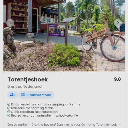
Belangrijke Links
Wat en Hoe in Drenthe
Natuurmonumenten Dwingelderveld
Het Drentse Landschap
1 / 12
Torentjeshoek
9,0
Drenthe, Nederland
S
Buitenzwembad
Kindvriendelijke glampingcamping in Drenthe
Brasserie met gezellig terras
Grote speeltuin met kabelbaan
Recreatieschuur, animatie in schoolvakantie
Een vakantie in Drenthe boeken? Dan kies je voor Camping Torentjeshoek in