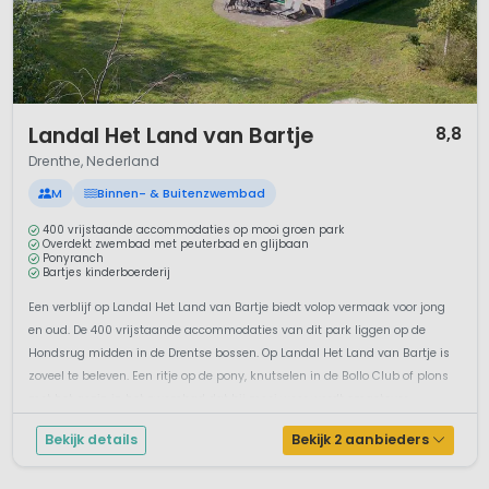
1 / 10
Landal Het Land van Bartje
8,8
Drenthe, Nederland
M
Binnen- & Buitenzwembad
400 vrijstaande accommodaties op mooi groen park
Overdekt zwembad met peuterbad en glijbaan
Ponyranch
Bartjes kinderboerderij
Een verblijf op Landal Het Land van Bartje biedt volop vermaak voor jong
en oud. De 400 vrijstaande accommodaties van dit park liggen op de
Hondsrug midden in de Drentse bossen. Op Landal Het Land van Bartje is
zoveel te beleven. Een ritje op de pony, knutselen in de Bollo Club of plons
met het gezin in het zwembad dat bij mooi weer wordt omgetover...
Bekijk details
Bekijk 2 aanbieders