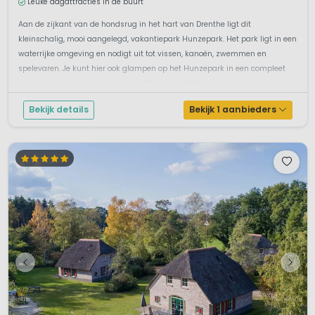
Leuke dagattracties in de buurt
Aan de zijkant van de hondsrug in het hart van Drenthe ligt dit
kleinschalig, mooi aangelegd, vakantiepark Hunzepark. Het park ligt in een
waterrijke omgeving en nodigt uit tot vissen, kanoën, zwemmen en
spelevaren. Je kunt hier ook glampen op het Hunzepark in een compleet
ingerichte safaritent met sanitair. Kindvriendelijk kleinschalig vakant...
Bekijk details
Bekijk 1 aanbieders