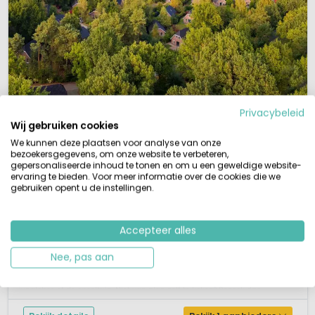
1 / 12
Privacybeleid
Summio Landgoed Het Grote Zand
8,1
Wij gebruiken cookies
Drenthe, Nederland
We kunnen deze plaatsen voor analyse van onze
bezoekersgegevens, om onze website te verbeteren,
L
Binnenzwembad
gepersonaliseerde inhoud te tonen en om u een geweldige website-
ervaring te bieden. Voor meer informatie over de cookies die we
Kindvriendelijk vakantiepark
gebruiken opent u de instellingen.
Sauna en Turks stoombad aanwezig
Restaurant en snackbar
Speeltoestellen en trampoline
Accepteer alles
De perfectie locatie in Drenthe voor een kindvriendelijke vakantie in eigen
land. Summio Landgoed Het Grote Zand is geschikt voor alle leeftijden.
Nee, pas aan
Bijkomen van alle drukte in het overdekte zwembad met sauna en Turks
stoombad of beleef leuke avonturen met de kinderen in het spannende
junglebos of de speeltuin. Niet van plan zelf te koken? Bezoek dan...