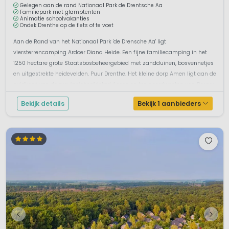
Gelegen aan de rand Nationaal Park de Drentsche Aa
Familiepark met glamptenten
Animatie schoolvakanties
Ondek Drenthe op de fiets of te voet
Aan de Rand van het Nationaal Park 'de Drensche Aa' ligt
viersterrencamping Ardoer Diana Heide. Een fijne familiecamping in het
1250 hectare grote Staatsbosbeheergebied met zandduinen, bosvennetjes
en uitgestrekte heidevelden. Puur Drenthe. Het kleine dorp Amen ligt aan de
zuidkant van de provinciehoofdstad Assen en ten noordwesten van Borger.
Gast...
Bekijk details
Bekijk 1 aanbieders