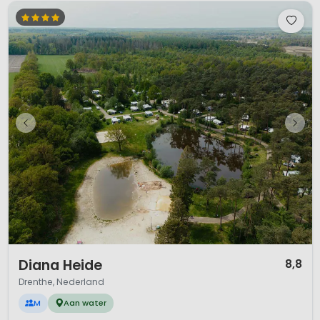
1 / 12
Diana Heide
8,8
Drenthe, Nederland
M
Aan water