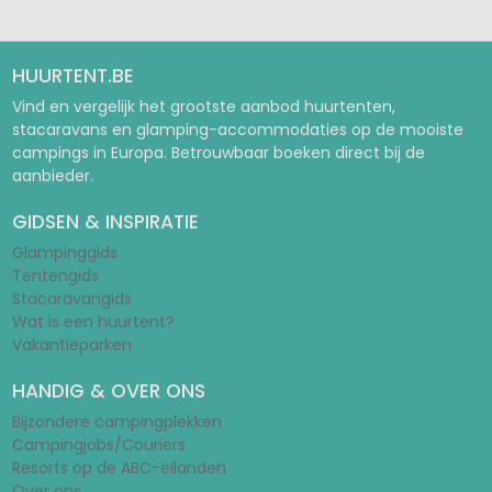
Pagina 1
Pagina 2
HUURTENT.BE
Vind en vergelijk het grootste aanbod huurtenten,
stacaravans en glamping-accommodaties op de mooiste
campings in Europa. Betrouwbaar boeken direct bij de
aanbieder.
GIDSEN & INSPIRATIE
Glampinggids
Tentengids
Stacaravangids
Wat is een huurtent?
Vakantieparken
HANDIG & OVER ONS
Bijzondere campingplekken
Campingjobs/Couriers
Resorts op de ABC-eilanden
Over ons