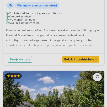
L
Binnen- & Buitenzwembad
Kindvriendelijke camping en vakantiepark
Overdekt zembad
Waterspeeltuin buiten
Diverse sportactiviteiten
Drenthe ontdekken vanaf een fijn vakantiepark en camping? Glamping in
Drenthe? Te midden van uitgestrekte bossen en heidevelden ligt
vakantiepark Westerbergen, een ruim opgezet en compleet park. Het
spreekt voor zich dat de prachtige omgeving erg geschikt is voor het
maken van wandel- en fietstochten. Het kindvriendelijke park, grenzend
aan het Nat...
Bekijk details
Bekijk 1 aanbieders