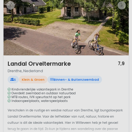
1 / 11
Landal Orveltermarke
7,9
Drenthe, Nederland
S
Klein & Groen
Binnen- & Buitenzwembad
Kindvriendelijke vakantiepark in Drenthe
Overdekt zwembad en outdoor natuurbad
MTB routes, IVN speurtocht op het park
Indoorspeelplaats, waterspeelplaats
Verscholen in de rustige en weidse natuur van Drenthe, ligt bungalowpark
Landal Orveltermarke. Voor de liefhebber van rust, natuur, historie en
cultuur is dit de ideale vakantieplek. Hier in Witteveen heb je het gevoel
terug te gaan in de tijd. Zo kun je tijdens een wandeling over de paarse