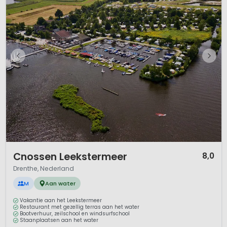
1 / 12
Cnossen Leekstermeer
8,0
Drenthe, Nederland
M
Aan water
Vakantie aan het Leekstermeer
Restaurant met gezellig terras aan het water
Bootverhuur, zeilschool en windsurfschool
Staanplaatsen aan het water