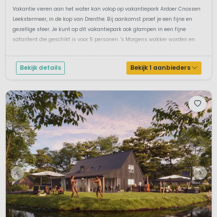
Vakantie vieren aan het water kan volop op vakantiepark Ardoer Cnossen
Leekstermeer, in de kop van Drenthe. Bij aankomst proef je een fijne en
gezellige sfeer. Je kunt op dit vakantiepark ook glampen in een fijne
safaritent die geschikt is voor 5 personen. 's Morgens wakker worden en
genieten van je eerste kopje koffie vanaf het terras is op zich a...
Bekijk details
Bekijk 1 aanbieders