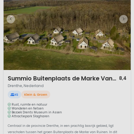
1 / 12
Summio Buitenplaats de Marke Van Ruinen
8,4
Drenthe, Nederland
XS
Klein & Groen
Rust, ruimte en natuur
Wandelen en fietsen
Bezoek Drents Museum in Assen
Attractiepark Slagharen
Centraal in de provincie Drenthe, in een prachtig bosrijk gebied, ligt
verscholen tussen het groen Buitenplaats de Marke van Ruinen. In dit