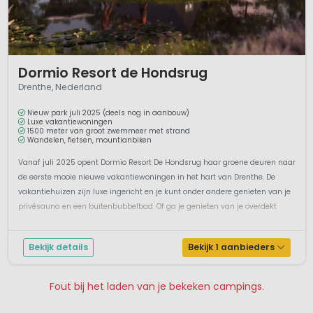
1 / 12
Dormio Resort de Hondsrug
Drenthe, Nederland
Nieuw park juli 2025 (deels nog in aanbouw)
Luxe vakantiewoningen
1500 meter van groot zwemmeer met strand
Wandelen, fietsen, mountianbiken
Vanaf juli 2025 opent Dormio Resort De Hondsrug haar groene deuren naar
de eerste mooie nieuwe vakantiewoningen in het hart van Drenthe. De
vakantiehuizen zijn luxe ingericht en je kunt onder andere genieten van je
privésauna en een buitenbubbelbad. Of ga je genieten van je overdekt
terras met barbecue en pizzaoven in de Lifestyle woning en ...
Bekijk details
Bekijk 1 aanbieders
Fout bij het laden van je bekeken campings.