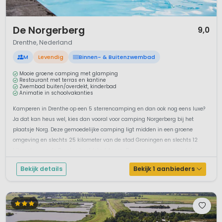
1 / 12
De Norgerberg
9,0
Drenthe, Nederland
M
Levendig
Binnen- & Buitenzwembad
Mooie groene camping met glamping
Restaurant met terras en kantine
Zwembad buiten/overdekt, kinderbad
Animatie in schoolvakanties
Kamperen in Drenthe op een 5 sterrencamping en dan ook nog eens luxe?
Ja dat kan heus wel, kies dan vooral voor camping Norgerberg bij het
plaatsje Norg. Deze gemoedelijke camping ligt midden in een groene
omgeving en slechts 25 kilometer van de stad Groningen en slechts 12
kilometer van de Drentse hoofdstad Assen. De camping is omringd door
natuur...
Bekijk details
Bekijk 1 aanbieders