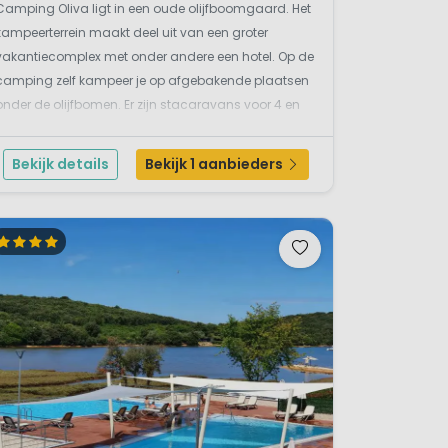
Camping Oliva ligt in een oude olijfboomgaard. Het
kampeerterrein maakt deel uit van een groter
vakantiecomplex met onder andere een hotel. Op de
camping zelf kampeer je op afgebakende plaatsen
onder de olijfbomen. Er zijn stacaravans voor 4 en
voor 5 personen. Het terrein is schitterend gelegen,
dichtbij zee en kiezelstrand. Een schilderachtig we...
Bekijk details
Bekijk 1 aanbieders