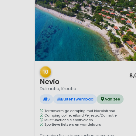
1 / 12
10
8,
Nevio
Dalmatië, Kroatië
S
Buitenzwembad
Aan zee
Terrasvormige camping met kiezelstrand
Camping op het eiland Peljesac/Dalmatië
Multifunctionele sportvelden
Sportieve fietsers en wandelaars
Camping Nevio is een rustige, groene en