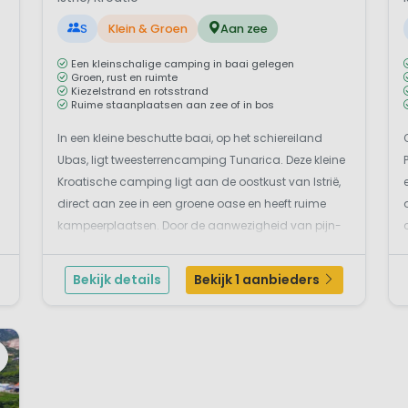
S
Klein & Groen
Aan zee
Een kleinschalige camping in baai gelegen
Groen, rust en ruimte
Kiezelstrand en rotsstrand
Ruime staanplaatsen aan zee of in bos
In een kleine beschutte baai, op het schiereiland
Ubas, ligt tweesterrencamping Tunarica. Deze kleine
Kroatische camping ligt aan de oostkust van Istrië,
direct aan zee in een groene oase en heeft ruime
kampeerplaatsen. Door de aanwezigheid van pijn-
en eikenbomen zijn de staanplaatsen vaak
schaduwrijk. Op de camping zijn huisdieren
Bekijk details
Bekijk 1 aanbieders
trouwens o...