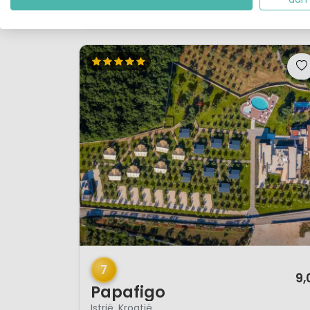
Bekijk details
Bekijk 1 aanbieders
1 / 12
7
9,
Papafigo
Istrië, Kroatië