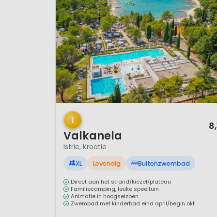
1 / 12
1
8,
Valkanela
Istrië, Kroatië
XL
Levendig
Buitenzwembad
Direct aan het strand/kiezel/plateau
Familiecamping, leuke speeltuin
Animatie in hoogseizoen
Zwembad met kinderbad eind april/begin okt