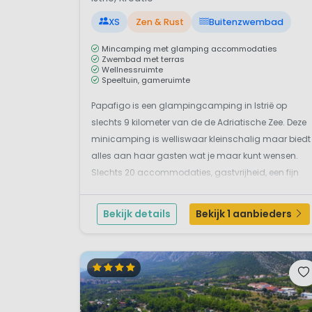
XS
Zen & Rust
Buitenzwembad
Mincamping met glamping accommodaties
Zwembad met terras
Wellnessruimte
Speeltuin, gameruimte
Papafigo is een glampingcamping in Istrië op
slechts 9 kilometer van de de Adriatische Zee. Deze
minicamping is welliswaar kleinschalig maar biedt
alles aan haar gasten wat je maar kunt wensen.
Slechts 20 accommodaties, gastvrijheid, een fijn
zwembad, een wellnessruimte en een fijn restaurant.
De ligging in een oude olijfboomgaard en het
Bekijk details
Bekijk 1 aanbieders
uitzicht o...