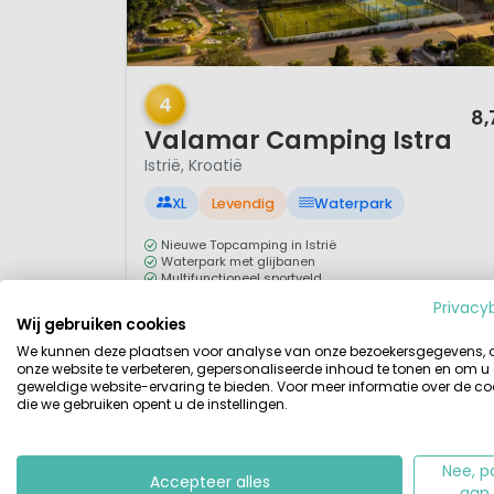
1 / 12
4
8,
Valamar Camping Istra
Istrië, Kroatië
XL
Levendig
Waterpark
Nieuwe Topcamping in Istrië
Waterpark met glijbanen
Multifunctioneel sportveld
Animatie voor jong en oud
Privacy
Wij gebruiken cookies
Een topcamping met een 2 kilometer lang rotsstran
We kunnen deze plaatsen voor analyse van onze bezoekersgegevens,
aan de kust van Istrië en met mooie luxe
onze website te verbeteren, gepersonaliseerde inhoud te tonen en om u
geweldige website-ervaring te bieden. Voor meer informatie over de co
voorzieningen? Dat is Valamar Camping Istra. Een
die we gebruiken opent u de instellingen.
prachtig 5 sterren vakantiepark, gelegen op een
schiereiland, op korte afstand van Funtuna. Een
topcamping welke pal aan de kust ligt en niet ver
Nee, p
Accepteer alles
aan
van Porec. Ontdek van hieruit de westkust van Istrië...