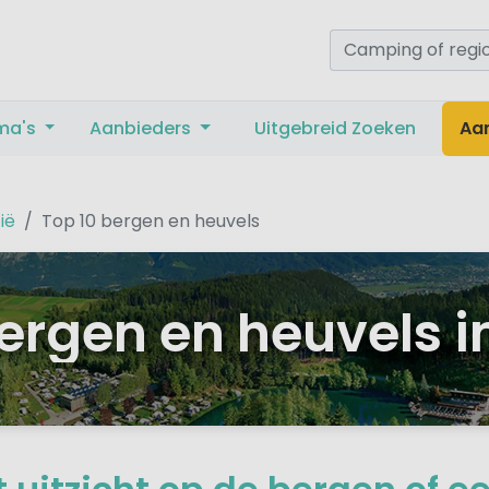
ma's
Aanbieders
Uitgebreid Zoeken
Aa
ië
Top 10 bergen en heuvels
ergen en heuvels i