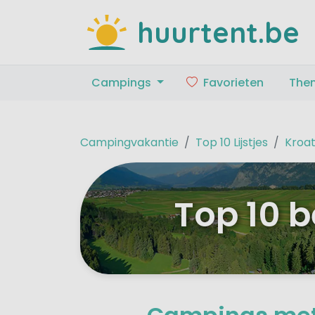
huurtent.be
Campings
Favorieten
The
Campingvakantie
Top 10 Lijstjes
Kroat
Top 10 b