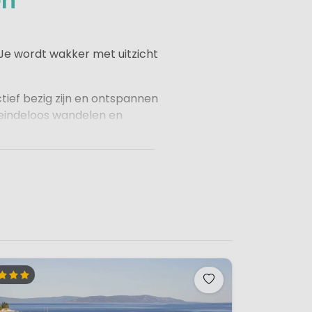
en
 Je wordt wakker met uitzicht
tief bezig zijn en ontspannen
 eindeloos wandelen en
wijl
de Ardèche
bekend staat
en rustige wegen van
Toscane
,
n
de Eifel.
Perfect voor mooie
n van het landschap: deze
.