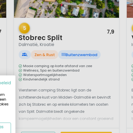
1 / 12
1 
5
7
7,9
Stobrec Split
Dalmatië, Kroatië
L
Zen & Rust
Buitenzwembad
Mooie camping op korte afstand van zee
Wellness, Spa en buitenzwembad
Watersportmogelijkheden
Kindvriendelijk strand
beleid
d
Viersterren camping Stobrec ligt aan de
 om
schitterende kust van Midden-Dalmatië en bevindt
 een
okies
zich bij Stobrec en op enkele kilometers ten oosten
van Split. Dalmatië biedt ongekende
kampeermogelijkheden door een constant groeiend
toeristisch aanbod, een aangenaam klimaat en
as
.
schitterende natuur. Kamperen in deze streek