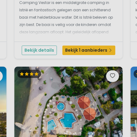
Camping Vestar is een middelgrote camping in
Istrië en fantastisch gelegen aan een schitterend
baai met helderblauw water. Dit is Istrië beleven op
zijn best. De baai is veilig voor de kinderen omdat
deze langzaam afloopt. Het geleidelijk aflopend
zandkiezelstrand met de groene grasstrook is dus
een ideaal plekje voor jonge gezinnen. Het ...
Bekijk details
Bekijk 1 aanbieders