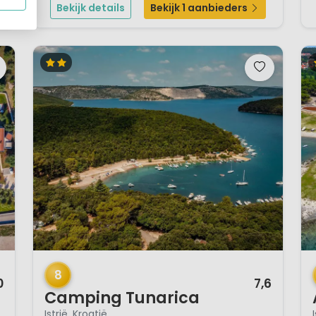
Bekijk details
Bekijk 1 aanbieders
betekent plezier en geschiedenis c...
1 / 12
1 
8
0
7,6
Camping Tunarica
Istrië, Kroatië