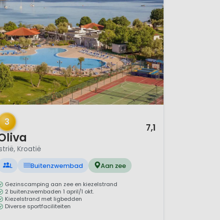
/ 12
3
7,1
Oliva
Istrië, Kroatië
L
Buitenzwembad
Aan zee
Gezinscamping aan zee en kiezelstrand
2 buitenzwembaden 1 april/1 okt.
Kiezelstrand met ligbedden
Diverse sportfaciliteiten