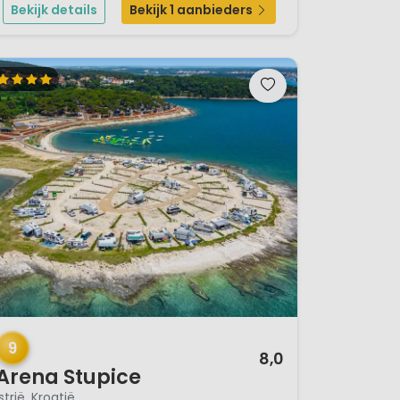
Bekijk details
Bekijk 1 aanbieders
Zee en de ...
/ 12
9
8,0
Arena Stupice
Istrië, Kroatië