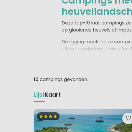
Campings met 
heuvellandsc
Deze top-10 laat campings zie
op glooiende heuvels of impo
De ligging maakt deze campings
elkaar moeiteloos afwisselen.
mountainbiken. In
Tirol
zijn kl
om kajakken, canyoning en zwe
Ook de heuvellandschappen bie
10
campings gevonden.
de groene natuur en vulkanis
fiets- en wandeltochten, natu
Lijst
Kaart
Of je nu kiest voor een actiev
campings laten je Europa belev