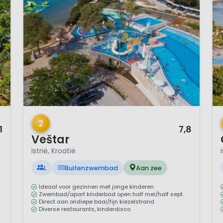
1 / 12
1 
2
1
7,8
Veštar
Istrië, Kroatië
L
Buitenzwembad
Aan zee
Ideaal voor gezinnen met jonge kinderen
Zwembad/apart kinderbad open half mei/half sept.
Direct aan ondiepe baai/fijn kiezelstrand
Diverse restaurants, kinderdisco