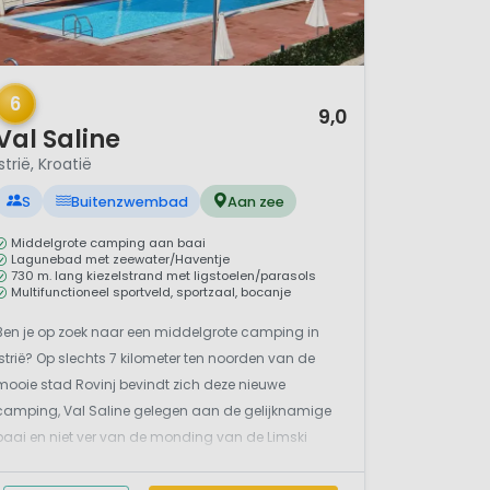
/ 12
6
9,0
Val Saline
Istrië, Kroatië
S
Buitenzwembad
Aan zee
Middelgrote camping aan baai
Lagunebad met zeewater/Haventje
730 m. lang kiezelstrand met ligstoelen/parasols
Multifunctioneel sportveld, sportzaal, bocanje
Ben je op zoek naar een middelgrote camping in
Istrië? Op slechts 7 kilometer ten noorden van de
mooie stad Rovinj bevindt zich deze nieuwe
camping, Val Saline gelegen aan de gelijknamige
baai en niet ver van de monding van de Limski
Zaljev rivier. Het terrein is deels vlak en deels
terrasvormig met mooi uitzicht over de Adriatische