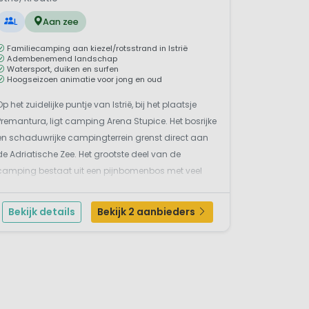
L
Aan zee
Familiecamping aan kiezel/rotsstrand in Istrië
Adembenemend landschap
Watersport, duiken en surfen
Hoogseizoen animatie voor jong en oud
Op het zuidelijke puntje van Istrië, bij het plaatsje
Premantura, ligt camping Arena Stupice. Het bosrijke
en schaduwrijke campingterrein grenst direct aan
de Adriatische Zee. Het grootste deel van de
camping bestaat uit een pijnbomenbos met veel
schaduwrijke plaatsen, terwijl de kampeerplaatsen
op het mini-schiereiland juist zonnig en direct ...
Bekijk details
Bekijk 2 aanbieders