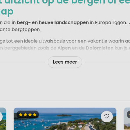
uitzicht op de bergen of e
hap
n die
in berg- en heuvellandschappen
in Europa liggen.
sante bergtoppen.
 tot een ideale uitvalsbasis voor een vakantie waarin ac
 In berggebieden zoals de
Alpen
en de
Dolomieten
kun je
immen en uitdagende via ferrata populaire activiteiten, ter
mmen in de rivier.
Lees meer
den volop afwisseling. Denk aan de sfeervolle dorpjes 
che heuvels van de
Auvergne
of de bosrijke omgeving va
uruitstapjes en ontspannen dagen in de buitenlucht.
e vakantie vol buitenavontuur of juist voor rustig geniete
en op z’n mooist, in een ontspannen en natuurlijke sfeer