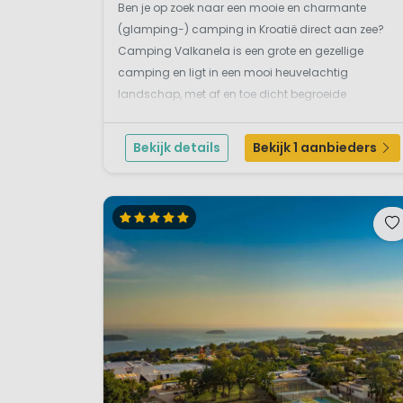
Ben je op zoek naar een mooie en charmante
(glamping-) camping in Kroatië direct aan zee?
Camping Valkanela is een grote en gezellige
camping en ligt in een mooi heuvelachtig
landschap, met af en toe dicht begroeide
beplanting, op het schiereiland Istrië. Deze mooie
ligging in een fantastische baai tussen de plaatsen
Bekijk details
Bekijk 1 aanbieders
Vrsar en Funtana is u...